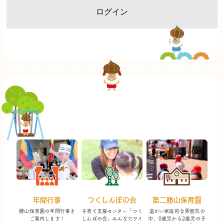
年間行事
つくしんぼの会
第二勝山保育園
勝山保育園の年間行事を
子育て支援センター「つく
温かい家庭的な雰囲気の
ご案内します！
しんぼの会」
みんなでワイ
中、
0歳児から2歳児の子