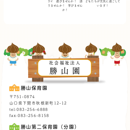
ワイ 遊びませんか！
語
どもたちが
元気に過ごして
りませんか！ 学びません
います！
か！
社会福祉法人
勝山園
勝山保育園
〒751-0874
山口県下関市秋根新町12-12
tel:083-256-6888
fax:083-256-8158
勝山第二保育園（分園）