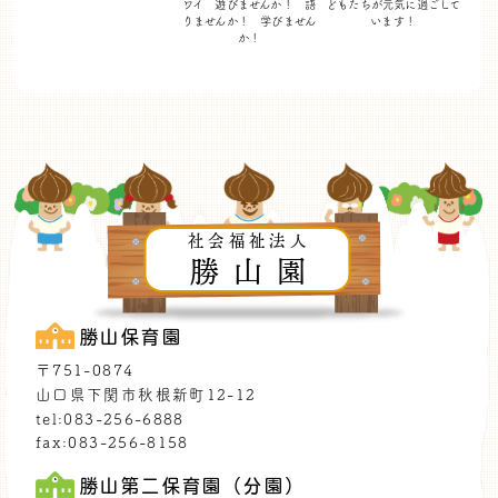
ワイ 遊びませんか！
語
どもたちが
元気に過ごして
りませんか！ 学びません
います！
か！
社会福祉法人
勝山園
勝山保育園
〒751-0874
山口県下関市秋根新町12-12
tel:083-256-6888
fax:083-256-8158
勝山第二保育園（分園）