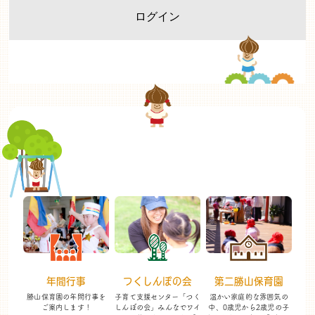
年間行事
つくしんぼの会
第二勝山保育園
勝山保育園の年間行事を
子育て支援センター「つく
温かい家庭的な雰囲気の
ご案内します！
しんぼの会」
みんなでワイ
中、
0歳児から2歳児の子