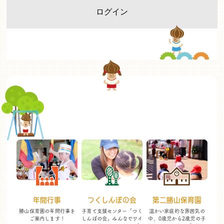
年間行事
つくしんぼの会
第二勝山保育園
勝山保育園の年間行事を
子育て支援センター「つく
温かい家庭的な雰囲気の
ご案内します！
しんぼの会」
みんなでワイ
中、
0歳児から2歳児の子