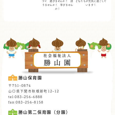
ワイ 遊びませんか！
語
どもたちが
元気に過ごして
りませんか！ 学びません
います！
か！
社会福祉法人
勝山園
勝山保育園
〒751-0874
山口県下関市秋根新町12-12
tel:083-256-6888
fax:083-256-8158
勝山第二保育園（分園）