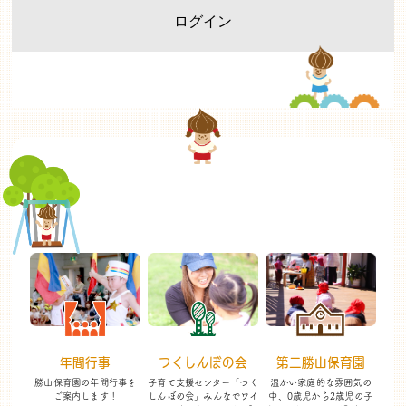
年間行事
つくしんぼの会
第二勝山保育園
勝山保育園の年間行事を
子育て支援センター「つく
温かい家庭的な雰囲気の
ご案内します！
しんぼの会」
みんなでワイ
中、
0歳児から2歳児の子