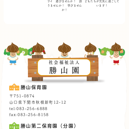
ワイ 遊びませんか！
語
どもたちが
元気に過ごして
りませんか！ 学びません
います！
か！
社会福祉法人
勝山園
勝山保育園
〒751-0874
山口県下関市秋根新町12-12
tel:083-256-6888
fax:083-256-8158
勝山第二保育園（分園）