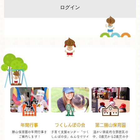
年間行事
つくしんぼの会
第二勝山保育園
勝山保育園の年間行事を
子育て支援センター「つく
温かい家庭的な雰囲気の
ご案内します！
しんぼの会」
みんなでワイ
中、
0歳児から2歳児の子