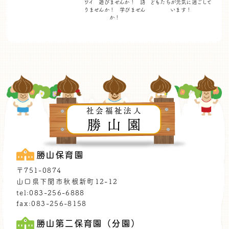
ワイ 遊びませんか！
語
どもたちが
元気に過ごして
りませんか！ 学びません
います！
か！
社会福祉法人
勝山園
勝山保育園
〒751-0874
山口県下関市秋根新町12-12
tel:083-256-6888
fax:083-256-8158
勝山第二保育園（分園）