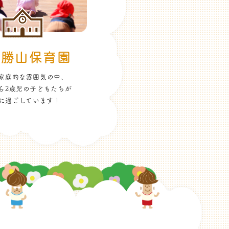
二勝山保育園
家庭的な雰囲気の中、
ら2歳児の子どもたちが
に過ごしています！