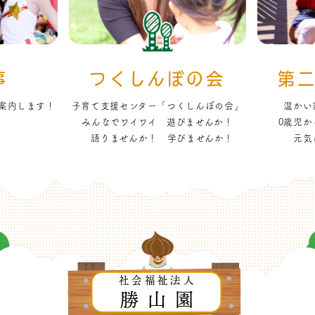
事
つくしんぼの会
第
案内します！
子育て支援センター「つくしんぼの会」
温かい
みんなでワイワイ 遊びませんか！
0歳児か
語りませんか！ 学びませんか！
元気
社会福祉法人
勝山園