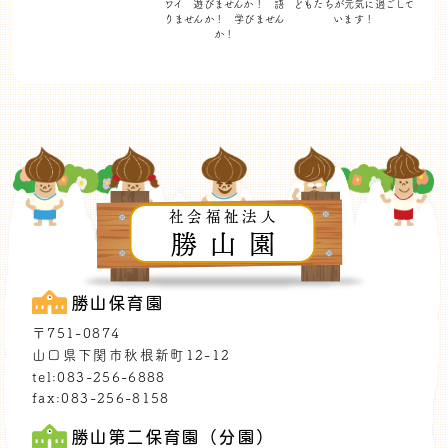
ワイ 遊びませんか！
語
どもたちが
元気に過ごして
りませんか！ 学びません
います！
か！
社会福祉法人
勝山園
勝山保育園
〒751-0874
山口県下関市秋根新町12-12
tel:083-256-6888
fax:083-256-8158
勝山第二保育園（分園）