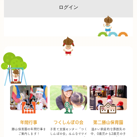
年間行事
つくしんぼの会
第二勝山保育園
勝山保育園の年間行事を
子育て支援センター「つく
温かい家庭的な雰囲気の
ご案内します！
しんぼの会」
みんなでワイ
中、
0歳児から2歳児の子