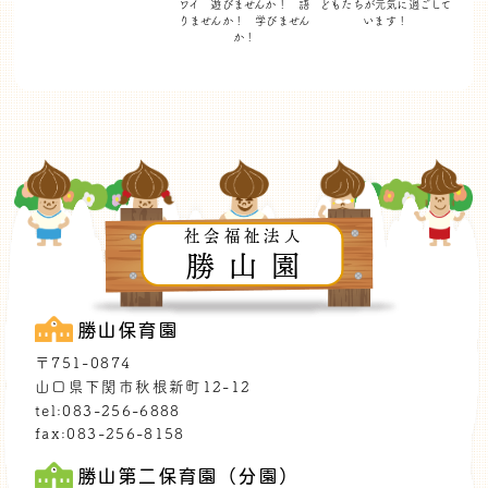
ワイ 遊びませんか！
語
どもたちが
元気に過ごして
りませんか！ 学びません
います！
か！
社会福祉法人
勝山園
勝山保育園
〒751-0874
山口県下関市秋根新町12-12
tel:083-256-6888
fax:083-256-8158
勝山第二保育園（分園）