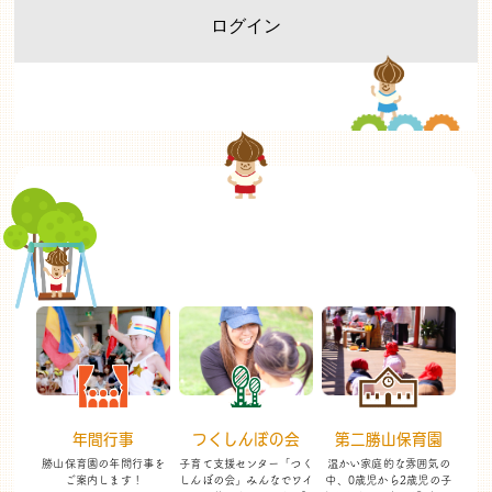
年間行事
つくしんぼの会
第二勝山保育園
勝山保育園の年間行事を
子育て支援センター「つく
温かい家庭的な雰囲気の
ご案内します！
しんぼの会」
みんなでワイ
中、
0歳児から2歳児の子