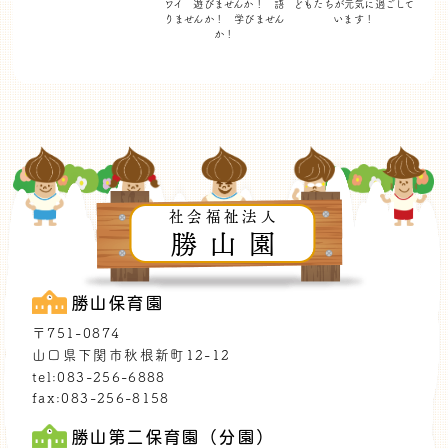
ワイ 遊びませんか！
語
どもたちが
元気に過ごして
りませんか！ 学びません
います！
か！
社会福祉法人
勝山園
勝山保育園
〒751-0874
山口県下関市秋根新町12-12
tel:083-256-6888
fax:083-256-8158
勝山第二保育園（分園）