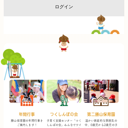
年間行事
つくしんぼの会
第二勝山保育園
勝山保育園の年間行事を
子育て支援センター「つく
温かい家庭的な雰囲気の
ご案内します！
しんぼの会」
みんなでワイ
中、
0歳児から2歳児の子