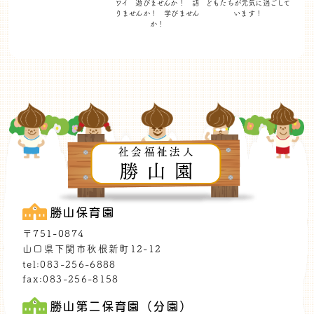
ワイ 遊びませんか！
語
どもたちが
元気に過ごして
りませんか！ 学びません
います！
か！
社会福祉法人
勝山園
勝山保育園
〒751-0874
山口県下関市秋根新町12-12
tel:083-256-6888
fax:083-256-8158
勝山第二保育園（分園）