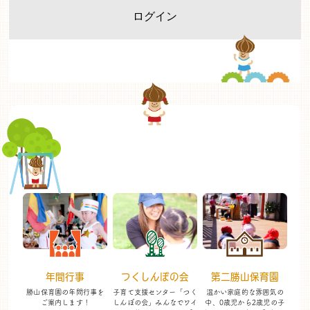
年間行事
つくしんぼの会
第二勝山保育園
勝山保育園の年間行事を
子育て支援センター「つく
温かい家庭的な雰囲気の
ご案内します！
しんぼの会」
みんなでワイ
中、
0歳児から2歳児の子