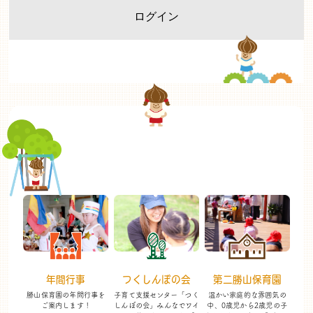
年間行事
つくしんぼの会
第二勝山保育園
勝山保育園の年間行事を
子育て支援センター「つく
温かい家庭的な雰囲気の
ご案内します！
しんぼの会」
みんなでワイ
中、
0歳児から2歳児の子