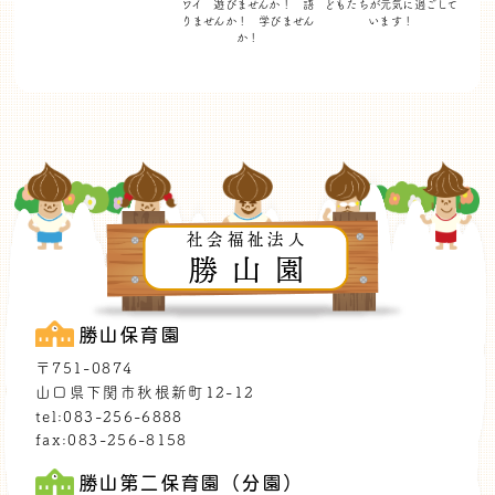
ワイ 遊びませんか！
語
どもたちが
元気に過ごして
りませんか！ 学びません
います！
か！
社会福祉法人
勝山園
勝山保育園
〒751-0874
山口県下関市秋根新町12-12
tel:083-256-6888
fax:083-256-8158
勝山第二保育園（分園）