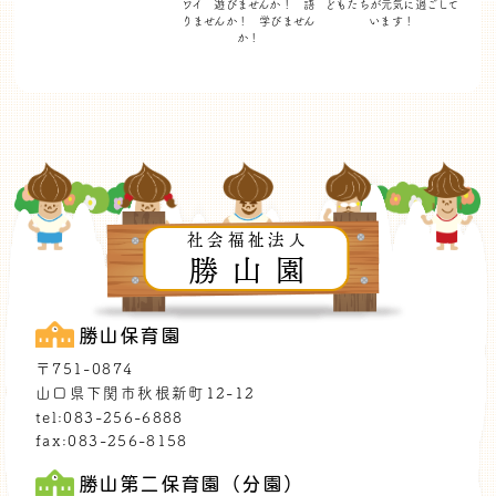
ワイ 遊びませんか！
語
どもたちが
元気に過ごして
りませんか！ 学びません
います！
か！
社会福祉法人
勝山園
勝山保育園
〒751-0874
山口県下関市秋根新町12-12
tel:083-256-6888
fax:083-256-8158
勝山第二保育園（分園）