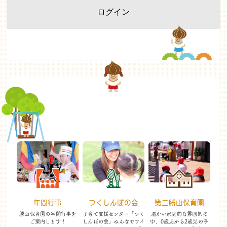
年間行事
つくしんぼの会
第二勝山保育園
勝山保育園の年間行事を
子育て支援センター「つく
温かい家庭的な雰囲気の
ご案内します！
しんぼの会」
みんなでワイ
中、
0歳児から2歳児の子