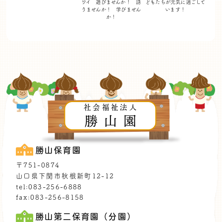
ワイ 遊びませんか！
語
どもたちが
元気に過ごして
りませんか！ 学びません
います！
か！
社会福祉法人
勝山園
勝山保育園
〒751-0874
山口県下関市秋根新町12-12
tel:083-256-6888
fax:083-256-8158
勝山第二保育園（分園）