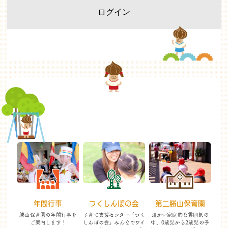
年間行事
つくしんぼの会
第二勝山保育園
勝山保育園の年間行事を
子育て支援センター「つく
温かい家庭的な雰囲気の
ご案内します！
しんぼの会」
みんなでワイ
中、
0歳児から2歳児の子