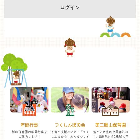
年間行事
つくしんぼの会
第二勝山保育園
勝山保育園の年間行事を
子育て支援センター「つく
温かい家庭的な雰囲気の
ご案内します！
しんぼの会」
みんなでワイ
中、
0歳児から2歳児の子