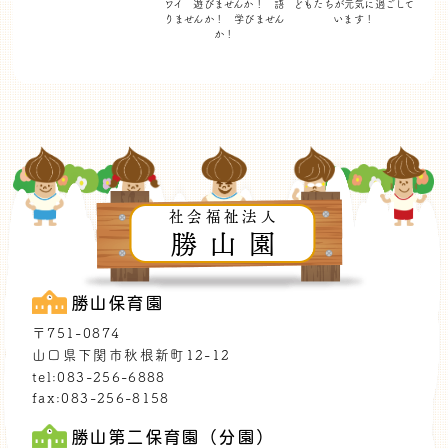
ワイ 遊びませんか！
語
どもたちが
元気に過ごして
りませんか！ 学びません
います！
か！
社会福祉法人
勝山園
勝山保育園
〒751-0874
山口県下関市秋根新町12-12
tel:083-256-6888
fax:083-256-8158
勝山第二保育園（分園）