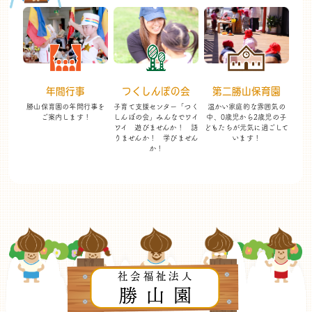
年間行事
つくしんぼの会
第二勝山保育園
勝山保育園の年間行事を
子育て支援センター「つく
温かい家庭的な雰囲気の
ご案内します！
しんぼの会」
みんなでワイ
中、
0歳児から2歳児の子
ワイ 遊びませんか！
語
どもたちが
元気に過ごして
りませんか！ 学びません
います！
か！
社会福祉法人
勝山園